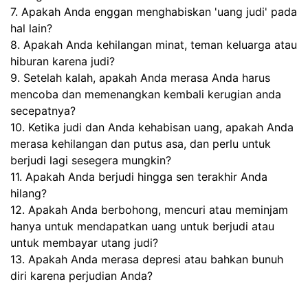
7. Apakah Anda enggan menghabiskan 'uang judi' pada
hal lain?
8. Apakah Anda kehilangan minat, teman keluarga atau
hiburan karena judi?
9. Setelah kalah, apakah Anda merasa Anda harus
mencoba dan memenangkan kembali kerugian anda
secepatnya?
10. Ketika judi dan Anda kehabisan uang, apakah Anda
merasa kehilangan dan putus asa, dan perlu untuk
berjudi lagi sesegera mungkin?
11. Apakah Anda berjudi hingga sen terakhir Anda
hilang?
12. Apakah Anda berbohong, mencuri atau meminjam
hanya untuk mendapatkan uang untuk berjudi atau
untuk membayar utang judi?
13. Apakah Anda merasa depresi atau bahkan bunuh
diri karena perjudian Anda?