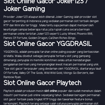
Slot Online Gacor Joker123 /
Joker Gaming
Provider Joker123 ataupun lebih dikenali Joker Gaming ialah provider slot
gacor terpenting di Indonesia yang sediakan permainan slot terbaik dengan
RTP dan Winrate tertinggi . Maka tentu saja pemain dapat memperoleh
keuntungan sampai beberapa ratus juta rupiah cuma secara bermain
permainan online terbitan Joker123 seperti Lucky Wheel, Phoenix 888,
Flames Of Fortune, Golden Dragon, CaiShen Riches Bingo.
Slot Online Gacor YGGDRASIL
YGGDRASIL adalah penyuplai taruhan online paling populer yang berbasiskan
di Malta. Walau disebut sebagai penyuplai terbaru slot yang gampang
dimenangi, penyuplai ini memiliki komitmen selalu untuk mendatangkan
pengalaman bermain yang menyenangkan lewat macam permainan yang unik.
Tipe slot gacor terpopuler yang diedarkan oleh YGGDRASIL diantaranya Vault
Of Fortune, Valley Of The Gods, Wild Wild Gold, Vikings Go Berzerk, dan
Rainbow Ryan.
Slot Online Gacor Playtech
Playtech adalah produsen mesin
slot online
populer dan sudah menekuni dalam
industri permainan judi online sepanjang tahun. Sediakan beragam permainan
slot gacor terbaik pada tingkat RTP tinggi dan tawarkan feature bonus
terkomplet, Playtech terang sebagai salah satunya penyuplai permainan slot