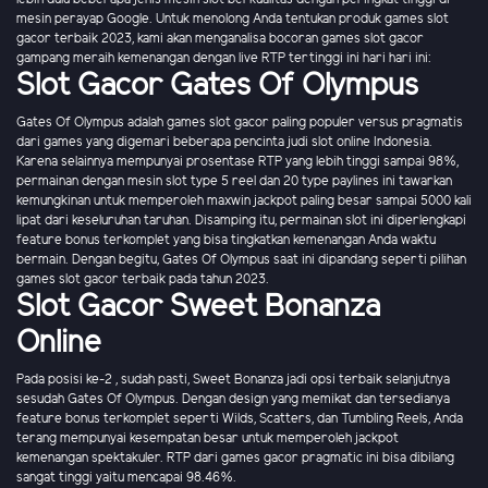
mesin perayap Google. Untuk menolong Anda tentukan produk games slot
gacor terbaik 2023, kami akan menganalisa bocoran games slot gacor
gampang meraih kemenangan dengan live RTP tertinggi ini hari hari ini:
Slot Gacor Gates Of Olympus
Gates Of Olympus adalah games slot gacor paling populer versus pragmatis
dari games yang digemari beberapa pencinta judi slot online Indonesia.
Karena selainnya mempunyai prosentase RTP yang lebih tinggi sampai 98%,
permainan dengan mesin slot type 5 reel dan 20 type paylines ini tawarkan
kemungkinan untuk memperoleh maxwin jackpot paling besar sampai 5000 kali
lipat dari keseluruhan taruhan. Disamping itu, permainan slot ini diperlengkapi
feature bonus terkomplet yang bisa tingkatkan kemenangan Anda waktu
bermain. Dengan begitu, Gates Of Olympus saat ini dipandang seperti pilihan
games slot gacor terbaik pada tahun 2023.
Slot Gacor Sweet Bonanza
Online
Pada posisi ke-2 , sudah pasti, Sweet Bonanza jadi opsi terbaik selanjutnya
sesudah Gates Of Olympus. Dengan design yang memikat dan tersedianya
feature bonus terkomplet seperti Wilds, Scatters, dan Tumbling Reels, Anda
terang mempunyai kesempatan besar untuk memperoleh jackpot
kemenangan spektakuler. RTP dari games gacor pragmatic ini bisa dibilang
sangat tinggi yaitu mencapai 98.46%.