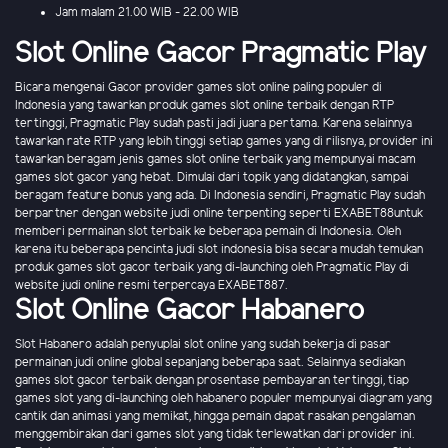
Jam malam 21.00 WIB - 22.00 WIB
Slot Online Gacor Pragmatic Play
Bicara mengenai Gacor provider games slot online paling populer di
Indonesia yang tawarkan produk games slot online terbaik dengan RTP
tertinggi, Pragmatic Play sudah pasti jadi juara pertama. Karena selainnya
tawarkan rate RTP yang lebih tinggi setiap games yang di rilisnya, provider ini
tawarkan beragam jenis games slot online terbaik yang mempunyai macam
games slot gacor yang hebat. Dimulai dari topik yang didatangkan, sampai
beragam feature bonus yang ada. Di Indonesia sendiri, Pragmatic Play sudah
berpartner dengan website judi online terpenting seperti EXABET88untuk
memberi permainan slot terbaik ke beberapa pemain di Indonesia. Oleh
karena itu beberapa pencinta judi slot indonesia bisa secara mudah temukan
produk games slot gacor terbaik yang di-launching oleh Pragmatic Play di
website judi online resmi terpercaya EXABET887.
Slot Online Gacor Habanero
Slot Habanero adalah penyuplai slot online yang sudah bekerja di pasar
permainan judi online global sepanjang beberapa saat. Selainnya sediakan
games slot gacor terbaik dengan prosentase pembayaran tertinggi, tiap
games slot yang di-launching oleh habanero populer mempunyai diagram yang
cantik dan animasi yang memikat, hingga pemain dapat rasakan pengalaman
menggembirakan dari games slot yang tidak terlewatkan dari provider ini.