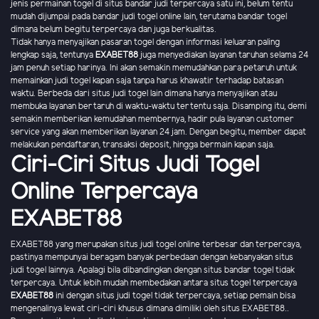
jenis permainan togel di situs bandar judi terpercaya satu ini, belum tentu
mudah dijumpai pada bandar judi togel online lain, terutama bandar togel
dimana belum begitu terpercaya dan juga berkualitas.
Tidak hanya menyajikan pasaran togel dengan informasi keluaran paling
lengkap saja, tentunya
EXABET88
juga menyediakan layanan taruhan selama 24
jam penuh setiap harinya. Ini akan semakin memudahkan para petaruh untuk
memainkan judi togel kapan saja tanpa harus khawatir terhadap batasan
waktu. Berbeda dari situs judi togel lain dimana hanya menyajikan atau
membuka layanan bertaruh di waktu-waktu tertentu saja. Disamping itu, demi
semakin memberikan kemudahan membernya, hadir pula layanan customer
service yang akan memberikan layanan 24 jam. Dengan begitu, member dapat
melakukan pendaftaran, transaksi deposit, hingga bermain kapan saja.
Ciri-Ciri Situs Judi Togel
Online Terpercaya
EXABET88
EXABET88 yang merupakan situs judi togel online terbesar dan terpercaya,
pastinya mempunyai beragam banyak perbedaan dengan kebanyakan situs
judi togel lainnya. Apalagi bila dibandingkan dengan situs bandar togel tidak
terpercaya. Untuk lebih mudah membedakan antara situs togel terpercaya
EXABET88
ini dengan situs judi togel tidak terpercaya, setiap pemain bisa
mengenalinya lewat ciri-ciri khusus dimana dimiliki oleh situs EXABET88..