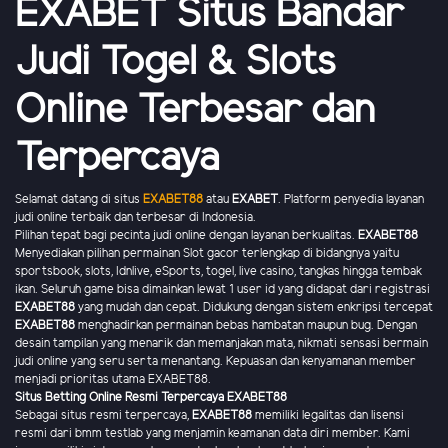
EXABET Situs Bandar
Judi Togel & Slots
Online Terbesar dan
Terpercaya
Selamat datang di situs
EXABET88
atau
EXABET
. Platform penyedia layanan
judi online terbaik dan terbesar di Indonesia.
Pilihan tepat bagi pecinta judi online dengan layanan berkualitas.
EXABET88
Menyediakan pilihan permainan Slot gacor terlengkap di bidangnya yaitu
sportsbook, slots, Idnlive, eSports, togel, live casino, tangkas hingga tembak
ikan. Seluruh game bisa dimainkan lewat 1 user id yang didapat dari registrasi
EXABET88
yang mudah dan cepat. Didukung dengan sistem enkripsi tercepat
EXABET88
menghadirkan permainan bebas hambatan maupun bug. Dengan
desain tampilan yang menarik dan memanjakan mata, nikmati sensasi bermain
judi online yang seru serta menantang. Kepuasan dan kenyamanan member
menjadi prioritas utama EXABET88.
Situs Betting Online Resmi Terpercaya EXABET88
Sebagai situs resmi terpercaya,
EXABET88
memiliki legalitas dan lisensi
resmi dari bmm testlab yang menjamin keamanan data diri member. Kami