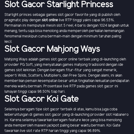
Slot Gacor Starlight Princess
Starlight princes sebagai games slot gacor favorite yang di publish oleh
pragmatic play dengan
slot online
live RTP tinggi yakni capai 96.53%.
Permainan ini mempunyai mesin slot 5 reel, 4 baris dengan 1024 langkah untuk
menang, tentu saja bisa menolong anda memperoleh perkalian kemenangan
fenomenal meskipun cuma bermain-main dengan minimum taruhan paling
kecil.
Slot Gacor Mahjong Ways
Mahjong Ways adalah games slot gacor online terbaik yang di-launching oleh
provider PG Soft, yang menyatukan games mahjong tradisionil dengan ide
games slot kekinian. Dengan beragam fitur-fitur yang sangat menarik,
seperti Wilds, Scatters, Multipliers, dan Free Spins. Dengan alami, ini akan
memberikan pemain kesempatan besar untuk tingkatkan kekuatan pendapatan
mereka waktu bermain. Prosentase live RTP pada games slot gacor ini
lumayan tinggi capai 98.50% tiap hari.
Slot Gacor Koi Gate
Selainnya beragam tipe slot gacor terbaik di atas, kamu bisa juga coba
keberuntungan di games slot gacor yang di-launching provider slot Habanero
ini. Karena selainnya tawarkan beragam feature kece yang bisa menolong
anda memperoleh maxwin jackpot paling besar waktu bermain. Koi Gate
tawarkan live slot rate RTP harian tinggi yang capai 96.89%.