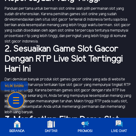
Panduan pertama untuk bermain slot online ialah pilih permainan slot yang
sudah direferensikan. Karena pemilihan games slot online yang sudah
direkomendasikan oleh situs slot gacor terkenal di Indonesia tentu saja bisa
berikan anda kesempatan menang yang lebih tinggi waktu bermain. slot gacor
yang sudah disediakan oleh agen slot online terpercaya tentunya mempunyai
prosentase rtp yang lebih tinggi, dan peringkat yang lebih tinggi di komune
slot gacor indonesia.
2. Sesuaikan Game Slot Gacor
Dengan RTP Live Slot Tertinggi
Hari Ini
Dari demikian banyak produk slot games gacor online yang ada di website
EXABET88, seharusnya tentukan tipe slot gacor yang mempunyai tingkat RTP
KLIK DISINI
live slot tertinggi. Karena bermain games slot gacor dengan rate RTP live
slot tertinggi sekarang ini, Anda terang mempunyai kesempatan menang yang
lebih tinggi dengan memasangkan taruhan. Makin tinggi RTP pada suatu slot,
makin baik kesempatan Anda untuk memenangi permainan dan memenangi
lebih uang banyak.
3. Manfaatkan Fitur Demo Slot
Untuk Mempermudah
BERANDA
DAFTAR
PROMOSI
LIVE CHAT