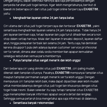
Dengan begitu, dapat dikethaui nantinya apa saja perbedaannya dengan
penyedia taruhan judi togel lainnya. Agar lebih mengetahuinya, berikut di
bawah ini beberapa ciri dari situs judi togel online terpercaya
EXABET88
,
yaitu:
Menghadirkan layanan online 24 jam tanpa batas
Ciri utama dari situs judi togel terpercaya dan terbesar
EXABET88
, yakni
senantiasa menghadirkan layanan selama 24 jam tanpa batas. Tidak hanya 24
jam layanan bermain saja, tetapi layanan lain juga turut dihadirkan secara non
stop dalam setiap harinya. Mulai dari layanan transaksi deposit, layanan daftar
akun, hingga pelayanan terbaik lain selama 24 jam. Tentu saja, hal demikian
karena disupport pula oleh adanya layanan customer service profesional
serta ramah, dimana akan selalu sedia memberikan apapun kemudahan
sekaligus kebutuhan semua para membernya.
Punya tampilan situs sangat menarik dan lebih unggul
Dari beberapa ciri yang dimiliki situs judi
EXABET88
, ciri paling mudah
dikenali ialah tampilan situsnya. Pasalnya,
EXABET88
mempunyai tampilan situs
maupun tampilan permainan sangat menarik serta lebih unggul. Dengan
mempunyai ciri tampilan lebih baik, maka dapat dipastikan akan lebih mudah
untuk membedakannya dengan situs judi togel lain khususnya dengan situs
togel tidak resmi. Bukan sekedar itu saja, tetapi tampilan situs EXABET88
juga menampilkan banyak informasi apapun secara detail dan lengkap.
Sehingga semua petaruh bisa mengetahui apa saja informasi di dalamnya.
Senantiasa banyak rekomendasi