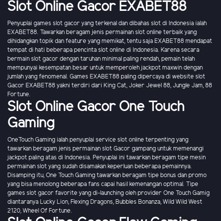
Slot Online Gacor EXABET88
Penyuplai games slot gacor yang terkenal dan dibahas slot di Indonesia ialah
EXABET88. Tawarkan beragam jenis permainan slot online terbaik yang
dihidangkan topik dan feature yang memikat, tentu saja EXABET88 mendapat
tempat di hati beberapa pencinta slot online di Indonesia. Karena secara
bermain slot gacor dengan taruhan minimal paling rendah, pemain telah
mempunyai kesempatan besar untuk memperoleh jackpot maxwin dengan
jumlah yang fenomenal. Games EXABET88 paling dipercaya di website slot
Gacor EXABET88 yakni terdiri dari King Cat, Joker Jewel 88, Jungle Jam, 88
Fortune.
Slot Online Gacor One Touch
Gaming
OneTouch Gaming ialah penyuplai service slot online terpenting yang
tawarkan beragam jenis permainan slot Gacor gampang untuk memenangi
jackpot paling atas di Indonesia. Penyuplai ini tawarkan beragam tipe mesin
permainan slot yang sudah disamakan keperluan beberapa pemainnya.
Disamping itu, One Touch Gaming tawarkan beragam tipe bonus dan promo
yang bisa menolong beberapa fans capai hasil kemenangan optimal. Tipe
games slot gacor favorite yang di-launching oleh provider One Touch Gamig
diantaranya Lucky Lion, Flexing Dragons, Bubbles Bonanza, Wild Wild West
2120, Wheel Of Fortune.