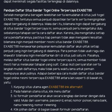
dapat menikmati segala fasilitas terlengkap di dalamnya.
Panduan Daftar Situs Bandar Togel Online Terpercaya EXABET88
Setelah mengetahui beragam kelebihan serta kemudahan di situs judi togel
EXABET88, tentunya semua penjudi dipastikan tertarik serta menginginkan
dapat bergabung di dalamnya. Maka dari itu, bilamana ingin dapat bergabung
di situs bandar togel terpercaya ini, semua penjudi perlu mengetahui dulu
sebelumnya tahapan serta cara daftar akun. Karena, jika mengetahui setiap
cara pendaftarannya, pastinya tiap pemain tidak akan mengalami kesulitan
bilamana ingin menjadi member resmi situs bandar EXABET88.
EXABET88 menawarkan pelayanan kemudahan daftar akun untuk setiap
penjudi yang ingin bergabung di dalamnya. Para pemain tidak usah ragu dan
khawatir bilamana ingin mendaftarkan diri di situs judi satu ini. Pasalnya,
melalui daftar situs bandar togel online terpercaya ini, semua member tidak
mesti harus melakukan tahapan yang sulit. Cukup ikuti persyaratan serta
langkah mudah daftarnya, maka tidak perlu waktu lama untuk pemain
mempunyai akun judinya. Adapun beberapa cara mudah daftar situs bandar
togel online resmi terpercaya EXABET88 antara lain seperti di bawah ini,
yaitu:
Kunjungi situs utama agen
EXABET88 link alternatif
.
Pada halaman utama situs, klik menu daftar.
Isi formulir pendaftaran akun secara lengkap dan benar dengan data
valid. Mulai dari username, password, email, nomor ponsel, nama bank,
nama rekening, nomor rekening.
Klik pilihan daftar di bagian bawah formulir pendaftaran.